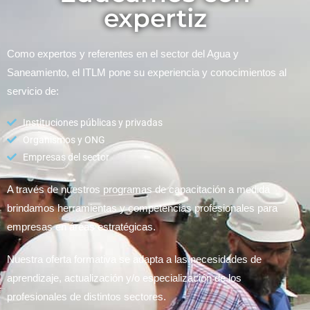
expertiz
Como expertos y referentes en el sector del Agua y
Saneamiento, el ITLM pone su experiencia y conocimientos al
servicio de:
Instituciones públicas y privadas
Organismos y ONG
Empresas del sector
A través de nuestros programas de capacitación a medida
brindamos herramientas y competencias profesionales para
empresas en áreas estratégicas.
Nuestra oferta formativa se adapta a las necesidades de
aprendizaje, actualización y/o especialización de los
profesionales de distintos sectores.