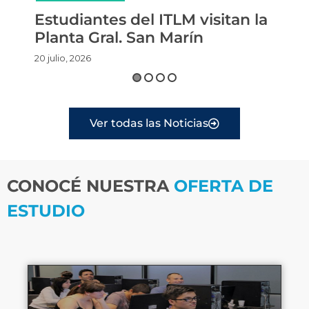
Estudiantes del ITLM visitan la
Ent
Planta Gral. San Marín
Egr
20 julio, 2026
6 juli
Ver todas las Noticias
CONOCÉ NUESTRA
OFERTA DE
ESTUDIO